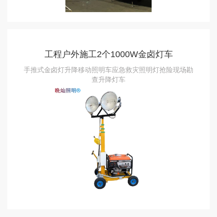
工程户外施工2个1000W金卤灯车
手推式金卤灯升降移动照明车应急救灾照明灯抢险现场勘
查升降灯车