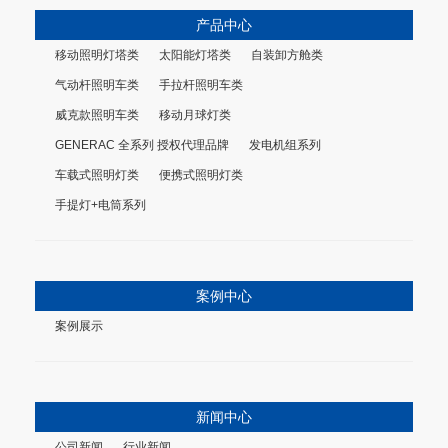
产品中心
移动照明灯塔类
太阳能灯塔类
自装卸方舱类
气动杆照明车类
手拉杆照明车类
威克款照明车类
移动月球灯类
GENERAC 全系列 授权代理品牌
发电机组系列
车载式照明灯类
便携式照明灯类
手提灯+电筒系列
案例中心
案例展示
新闻中心
公司新闻
行业新闻