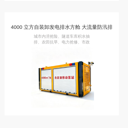
4000 立方自装卸发电排水方舱 大流量防汛排
涝泵站
城市内涝抢险、隧道车库积水抽
排、农田抗旱、电力抢修、市政
防汛应急、野外无电源排水作业