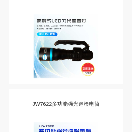
JW7622多功能强光巡检电筒