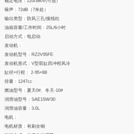
额定电压：220/380V(可选）
噪声：72dB（7米处）
输出类型：防风三孔/接线柱
油箱容量/工作时间：25L/6小时
启动方式：电启动
发动机：
发动机型号：RZ2V95FE
发动机形式：V型双缸四冲程风冷
缸径×行程： 2-95×88
排量：1247cc
燃油型号：夏天0#、冬天-10#
润滑油型号：SAE15W/30
润滑油容量：3.0L
电机：
电机材质：有刷全铜